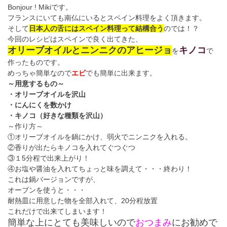
Bonjour ! Miki
です。
フランスにいても南仏にいるとスペイン料理をよく頂きます。
そして
日本人の舌にはスペイン料理って結構合う
のでは！？
今回のレシピはスペインで良く出てきた、
オリーブオイルとニンニクのアヒージョ
キノコ
を
で
作ったものです。
めっちゃ簡単なので
エビ
でも簡単に出来ます。
～用意するもの～
・オリーブオイルを沢山
・にんにくを数かけ
・キノコ（好きな種類を沢山）
～作り方～
①オリーブオイルを鍋にかけ、弱火でニンニクを入れる。
②香りが出たらキノコを入れてぐつぐつ
③１
5
分程で出来上がり！
④お塩や醤油を入れてちょっと味を調えて・・・終わり！
これは鍋バージョンですが、
オーブンを使うと・・・
耐熱皿に用意した物を全部入れて、
20
分程放置
これだけで出来てしまいます！
簡単な上にとても美味しいので
おつまみ
にお勧めで