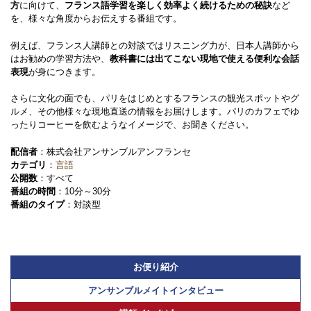
方
に向けて、
フランス語学習を楽しく効率よく続けるための秘訣
など
を、様々な角度からお伝えする番組です。
例えば、フランス人講師との対談ではリスニング力が、日本人講師から
はお勧めの学習方法や、
教科書には出てこない現地で使える便利な会話
表現
が身につきます。
さらに文化の面でも、パリをはじめとするフランスの観光スポットやグ
ルメ、その他様々な現地直送の情報をお届けします。パリのカフェでゆ
ったりコーヒーを飲むようなイメージで、お聞きください。
配信者
：株式会社アンサンブルアンフランセ
カテゴリ
：
言語
公開数
：すべて
番組の時間
：10分～30分
番組のタイプ
：対談型
お便り紹介
アンサンブルメイトインタビュー