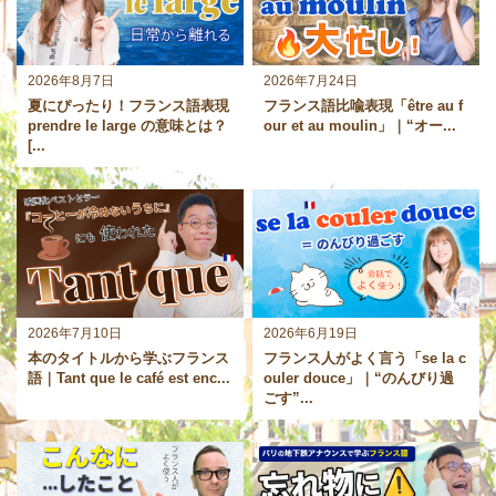
2026年8月7日
2026年7月24日
夏にぴったり！フランス語表現
フランス語比喩表現「être au f
prendre le large の意味とは？
our et au moulin」｜“オー...
[...
2026年7月10日
2026年6月19日
本のタイトルから学ぶフランス
フランス人がよく言う「se la c
語｜Tant que le café est enc...
ouler douce」｜“のんびり過
ごす”...