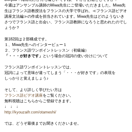
今週はアンサンブル講師のMiwa先生にご登場いただきました。Miwa先
生はフランス語教授法をフランスの大学で学ばれ、≪フランス語ビデオ
講座文法編≫の作成を担当されています。Miwa先生はどのようないき
さつでフランス語と出会い、フランス語教師になろうと思われたのでし
ょうか？
第182回は２部構成です。
１、Miwa先生へのインタービュー１
２、フランス語ワンポイントレッスン（初級編）
「・・・が好きです」
という場合の冠詞の使い分けについて
フランス語ワンポイントレッスンでは、
冠詞によって意味が違ってしまう「・・・が好きです」の表現を
しっかりと覚えましょう♪
そして、より詳しく学びたい方は
フランス語ビデオ講座
をご覧ください。
無料視聴はこちらからご登録できます。
↓ ↓ ↓
http://kyouzaifr.com/otameshi/
では、どうぞ最後までお聞きくださいませ。