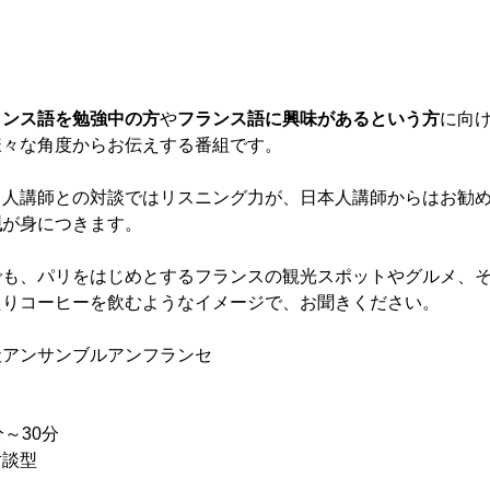
ランス語を勉強中の方
や
フランス語に興味があるという方
に向
様々な角度からお伝えする番組です。
ス人講師との対談ではリスニング力が、日本人講師からはお勧
現
が身につきます。
でも、パリをはじめとするフランスの観光スポットやグルメ、
たりコーヒーを飲むようなイメージで、お聞きください。
社アンサンブルアンフランセ
分～30分
対談型