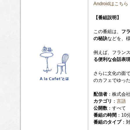
Androidはこちら
【番組説明】
この番組は、
フ
の秘訣
などを、
例えば、フラン
る便利な会話表
さらに文化の面
のカフェでゆっ
配信者
：株式会
カテゴリ
：
言語
公開数
：すべて
番組の時間
：10
番組のタイプ
：