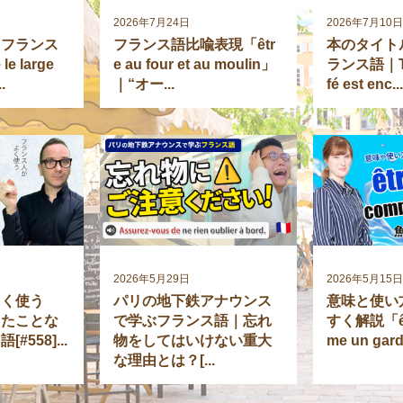
2026年7月24日
2026年7月10
！フランス
フランス語比喩表現「êtr
本のタイト
le large
e au four et au moulin」
ランス語｜Tan
.
｜“オー...
fé est enc..
2026年5月29日
2026年5月15
よく使う
パリの地下鉄アナウンス
意味と使い
したことな
で学ぶフランス語｜忘れ
すく解説「êtr
558]...
物をしてはいけない重大
me un gard.
な理由とは？[...