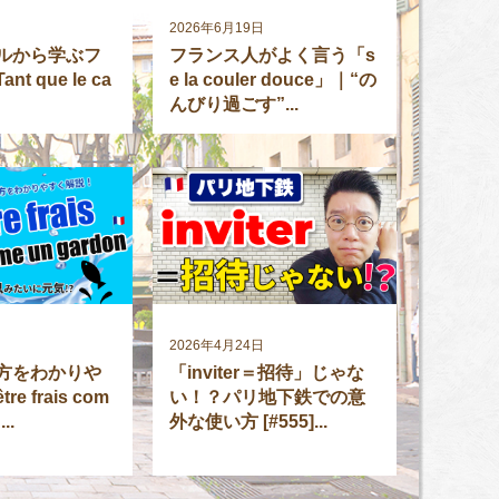
日
2026年6月19日
ルから学ぶフ
フランス人がよく言う「s
t que le ca
e la couler douce」｜“の
.
んびり過ごす”...
日
2026年4月24日
方をわかりや
「inviter＝招待」じゃな
e frais com
い！？パリ地下鉄での意
..
外な使い方 [#555]...