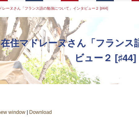
ドレーヌさん「フランス語の勉強について」インタビュー２ [♯44]
ス在住マドレーヌさん「フランス
ビュー２ [♯44]
 new window
|
Download