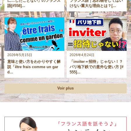
に…したことない」のフランス
フランス語｜忘れ物をしてはい
語[#558]...
けない重大な理由とは？[...
2026年5月15日
2026年4月24日
意味と使い方をわかりやすく解
「inviter＝招待」じゃない！？
説「être frais comme un gar
パリ地下鉄での意外な使い方 [#
d...
555]...
Voir plus