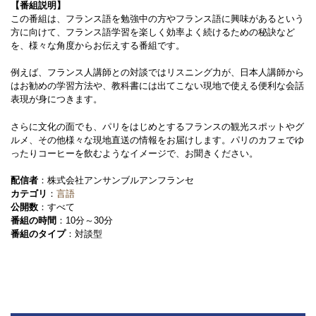
【番組説明】
この番組は、フランス語を勉強中の方やフランス語に興味があるという
方に向けて、フランス語学習を楽しく効率よく続けるための秘訣など
を、様々な角度からお伝えする番組です。
例えば、フランス人講師との対談ではリスニング力が、日本人講師から
はお勧めの学習方法や、教科書には出てこない現地で使える便利な会話
表現が身につきます。
さらに文化の面でも、パリをはじめとするフランスの観光スポットやグ
ルメ、その他様々な現地直送の情報をお届けします。パリのカフェでゆ
ったりコーヒーを飲むようなイメージで、お聞きください。
配信者
：株式会社アンサンブルアンフランセ
カテゴリ
：
言語
公開数
：すべて
番組の時間
：10分～30分
番組のタイプ
：対談型