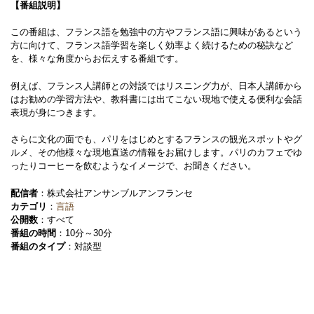
【番組説明】
この番組は、フランス語を勉強中の方やフランス語に興味があるという
方に向けて、フランス語学習を楽しく効率よく続けるための秘訣など
を、様々な角度からお伝えする番組です。
例えば、フランス人講師との対談ではリスニング力が、日本人講師から
はお勧めの学習方法や、教科書には出てこない現地で使える便利な会話
表現が身につきます。
さらに文化の面でも、パリをはじめとするフランスの観光スポットやグ
ルメ、その他様々な現地直送の情報をお届けします。パリのカフェでゆ
ったりコーヒーを飲むようなイメージで、お聞きください。
配信者
：株式会社アンサンブルアンフランセ
カテゴリ
：
言語
公開数
：すべて
番組の時間
：10分～30分
番組のタイプ
：対談型