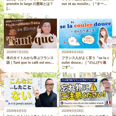
prendre le large の意味とは？
our et au moulin」｜“オー...
[...
2026年7月10日
2026年6月19日
本のタイトルから学ぶフランス
フランス人がよく言う「se la c
語｜Tant que le café est enc...
ouler douce」｜“のんびり過
ごす”...
2026年6月5日
2026年5月29日