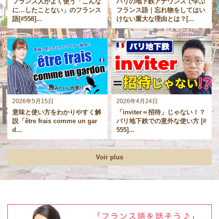
フランス人がよく使う「こんな
パリの地下鉄アナウンスで学ぶ
に…したことない」のフランス
フランス語｜忘れ物をしてはい
語[#558]...
けない重大な理由とは？[...
2026年5月15日
2026年4月24日
意味と使い方をわかりやすく解
「inviter＝招待」じゃない！？
説「être frais comme un gar
パリ地下鉄での意外な使い方 [#
d...
555]...
Voir plus