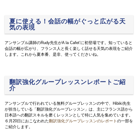
夏に使える！会話の幅がぐっと広がる天
気の表現
アンサンブル講師のRudy先生がA la Cafet’に初登場です。知っていると
会話の幅が広がり、フランス人と長く楽しく話せる天気の表現をご紹介
します。これから夏本番、是非、使ってくださいね。
翻訳強化グループレッスンレポートご紹
介
アンサンブルで行われている
無料グループレッスンの中で、
Hibiki先生
が担当している「翻訳強化グループレッスン」は、
主にフランス語から
日本語への翻訳スキルを磨くレッスンとして
特に人気を集めています。
６月20日におこなわれた
翻訳強化グループレッスンのレポート
の一部を
ご紹介します。