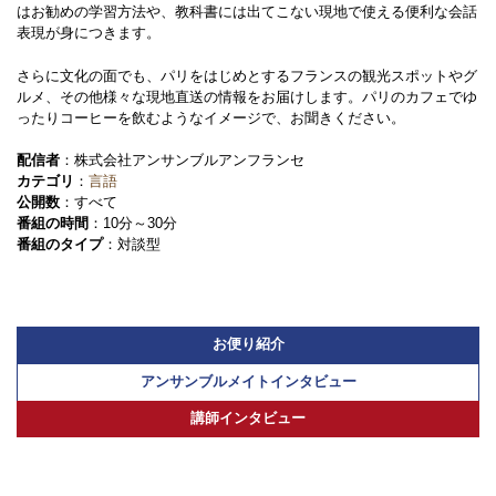
はお勧めの学習方法や、教科書には出てこない現地で使える便利な会話
表現が身につきます。
さらに文化の面でも、パリをはじめとするフランスの観光スポットやグ
ルメ、その他様々な現地直送の情報をお届けします。パリのカフェでゆ
ったりコーヒーを飲むようなイメージで、お聞きください。
配信者
：株式会社アンサンブルアンフランセ
カテゴリ
：
言語
公開数
：すべて
番組の時間
：10分～30分
番組のタイプ
：対談型
お便り紹介
アンサンブルメイトインタビュー
講師インタビュー