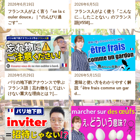
2026年6月19日
2026年6月5日
フランス人がよく言う「se la c
フランス人がよく使う「こんな
ouler douce」｜“のんびり過
に…したことない」のフランス
ごす”...
語[#558]...
2026年5月29日
2026年5月15日
パリの地下鉄アナウンスで学ぶ
意味と使い方をわかりやすく解
フランス語｜忘れ物をしてはい
説「être frais comme un gar
けない重大な理由とは？[...
d...