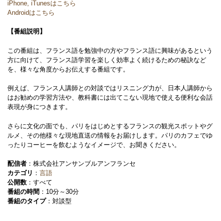
iPhone, iTunesはこちら
Androidはこちら
【番組説明】
この番組は、フランス語を勉強中の方やフランス語に興味があるという
方に向けて、フランス語学習を楽しく効率よく続けるための秘訣など
を、様々な角度からお伝えする番組です。
例えば、フランス人講師との対談ではリスニング力が、日本人講師から
はお勧めの学習方法や、教科書には出てこない現地で使える便利な会話
表現が身につきます。
さらに文化の面でも、パリをはじめとするフランスの観光スポットやグ
ルメ、その他様々な現地直送の情報をお届けします。パリのカフェでゆ
ったりコーヒーを飲むようなイメージで、お聞きください。
配信者
：株式会社アンサンブルアンフランセ
カテゴリ
：
言語
公開数
：すべて
番組の時間
：10分～30分
番組のタイプ
：対談型