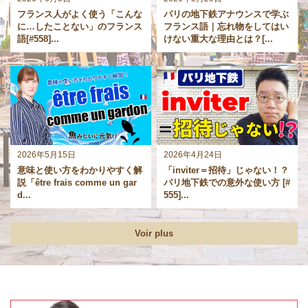
フランス人がよく使う「こんな
パリの地下鉄アナウンスで学ぶ
に…したことない」のフランス
フランス語｜忘れ物をしてはい
語[#558]...
けない重大な理由とは？[...
2026年5月15日
2026年4月24日
意味と使い方をわかりやすく解
「inviter＝招待」じゃない！？
説「être frais comme un gar
パリ地下鉄での意外な使い方 [#
d...
555]...
Voir plus