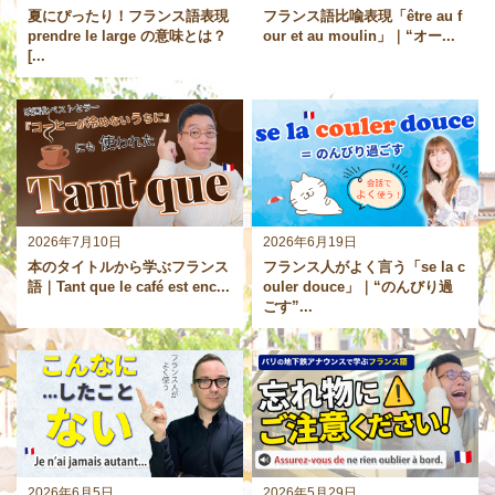
夏にぴったり！フランス語表現
フランス語比喩表現「être au f
prendre le large の意味とは？
our et au moulin」｜“オー...
[...
2026年7月10日
2026年6月19日
本のタイトルから学ぶフランス
フランス人がよく言う「se la c
語｜Tant que le café est enc...
ouler douce」｜“のんびり過
ごす”...
2026年6月5日
2026年5月29日