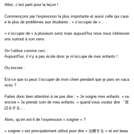
Allez, c’est parti pour la leçon !
Commençons par l’expression la plus importante et aussi celle qui caus
e le plus de problèmes aux étudiants : « s’occuper de » .
« s’occuper de » à plusieurs sens mais aujourd’hui nous nous intéresser
ons surtout à son sens :
On l’utilise comme ceci :
Aujourd’hui, il n’y a pas école donc je m’occupe de mes enfants !
Ou encore :
Est-ce que tu peux t’occuper de mon chien pendant que je pars en vaca
nces ?
Faites donc bien attention à ne pas dire : « Je soigne mes enfants. » ou
encore « Je prends soin de mes enfants. » quand vous voulez dire 「世
話をする」.
Alors, qu’en est-il de l’expression « soigner » ?
« soigner » est principalement utilisé pour dire « 治療する » et est beau