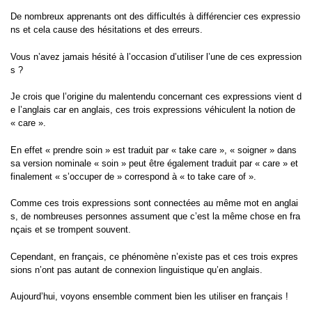
De nombreux apprenants ont des difficultés à différencier ces expressio
ns et cela cause des hésitations et des erreurs.
Vous n’avez jamais hésité à l’occasion d’utiliser l’une de ces expression
s ?
Je crois que l’origine du malentendu concernant ces expressions vient d
e l’anglais car en anglais, ces trois expressions véhiculent la notion de
« care ».
En effet « prendre soin » est traduit par « take care », « soigner » dans
sa version nominale « soin » peut être également traduit par « care » et
finalement « s’occuper de » correspond à « to take care of ».
Comme ces trois expressions sont connectées au même mot en anglai
s, de nombreuses personnes assument que c’est la même chose en fra
nçais et se trompent souvent.
Cependant, en français, ce phénomène n’existe pas et ces trois expres
sions n’ont pas autant de connexion linguistique qu’en anglais.
Aujourd’hui, voyons ensemble comment bien les utiliser en français !