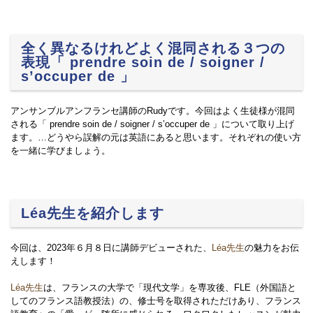
全く異なるけれどよく混同される３つの
表現「 prendre soin de / soigner /
s’occuper de 」
アンサンブルアンフランセ講師のRudyです。今回はよく生徒様が混同
される「 prendre soin de / soigner / s’occuper de 」について取り上げ
ます。…どうやら誤解の元は英語にあると思います。それぞれの使い方
を一緒に学びましょう。
Léa先生を紹介します
今回は、2023年６月８日に講師デビューされた、
Léa先生
の魅力をお伝
えします！
Léa先生
は、フランスの大学で「現代文学」を専攻後、FLE（外国語と
してのフランス語教授法）の、修士号を取得されただけあり、フランス