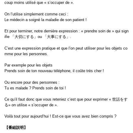
coup moins utilisé que « s’occuper de ».
On l’utilise simplement comme ceci :
Le médecin a soigné la maladie de son patient !
Et pour terminer, notre dernière expression : « prendre soin de » qui sign
ifie 「大切にする」ou 「大事にする」.
C’est une expression pratique et que l’on peut utiliser pour les objets co
mme pour les personnes.
Par exemple pour les objets
Prends soin de ton nouveau téléphone, il coûte très cher !
Ou encore pour des personnes :
Tu es malade ? Prends soin de toi !
Ce qu’il faut donc que vous reteniez c’est que pour exprimer « 世話をす
る» on utilise « s’occuper de ».
Voilà tout pour aujourd’hui ! Est-ce que vous avez bien compris ?
【番組説明】