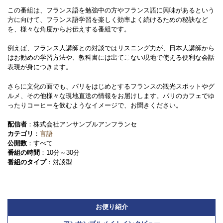
この番組は、フランス語を勉強中の方やフランス語に興味があるという
方に向けて、フランス語学習を楽しく効率よく続けるための秘訣など
を、様々な角度からお伝えする番組です。
例えば、フランス人講師との対談ではリスニング力が、日本人講師から
はお勧めの学習方法や、教科書には出てこない現地で使える便利な会話
表現が身につきます。
さらに文化の面でも、パリをはじめとするフランスの観光スポットやグ
ルメ、その他様々な現地直送の情報をお届けします。パリのカフェでゆ
ったりコーヒーを飲むようなイメージで、お聞きください。
配信者
：株式会社アンサンブルアンフランセ
カテゴリ
：
言語
公開数
：すべて
番組の時間
：10分～30分
番組のタイプ
：対談型
お便り紹介