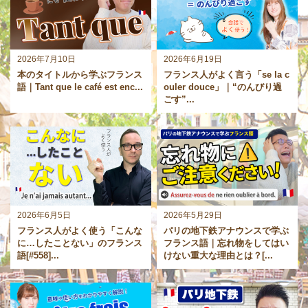
2026年7月10日
2026年6月19日
本のタイトルから学ぶフランス
フランス人がよく言う「se la c
語｜Tant que le café est enc...
ouler douce」｜“のんびり過
ごす”...
2026年6月5日
2026年5月29日
フランス人がよく使う「こんな
パリの地下鉄アナウンスで学ぶ
に…したことない」のフランス
フランス語｜忘れ物をしてはい
語[#558]...
けない重大な理由とは？[...