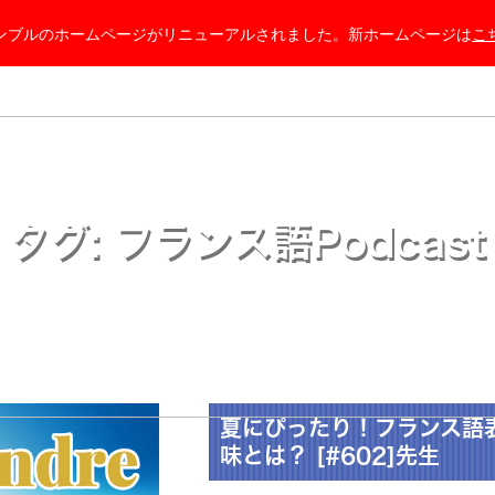
ンブルのホームページがリニューアルされました。
新ホームページは
こ
タグ:
フランス語Podcast
夏にぴったり！フランス語表現 p
味とは？ [#602]先生