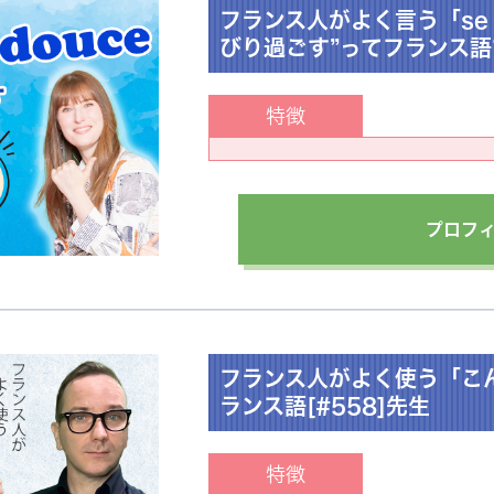
フランス人がよく言う「se la
びり過ごす”ってフランス語で
特徴
プロフ
フランス人がよく使う「こ
ランス語[#558]先生
特徴