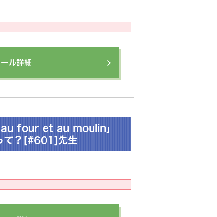
ィール詳細
four et au moulin」
て？[#601]先生