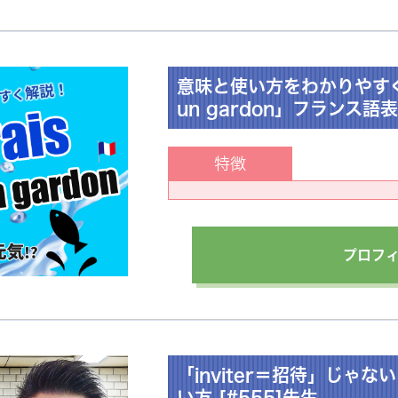
意味と使い方をわかりやすく解説
un gardon」フランス語表
特徴
プロフ
「inviter＝招待」じゃ
い方 [#555]先生