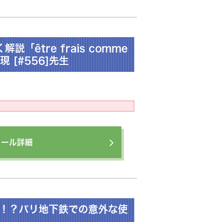
「être frais comme
現 [#556]先生
ィール詳細
ない！？パリ地下鉄での意外な使