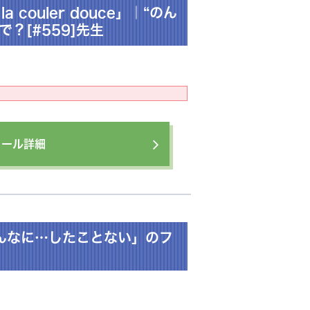
 couler douce」｜“のん
？[#559]先生
ィール詳細
んなに…したことない」のフ