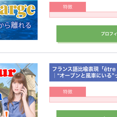
特徴
プロフ
フランス語比喩表現「être au 
｜“オーブンと風車にいる”っ
特徴