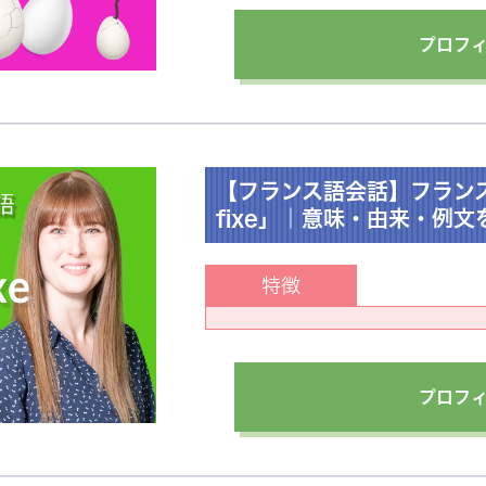
プロフ
【フランス語会話】フランス語表
fixe」｜意味・由来・例文を
特徴
プロフ