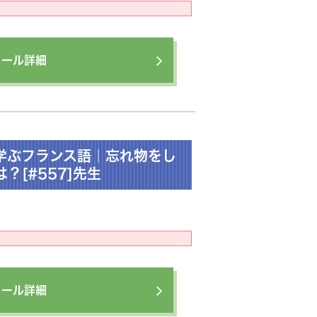
ィール詳細
学ぶフランス語｜忘れ物をし
？[#557]先生
ィール詳細