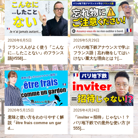
2026年6月5日
2026年5月29日
フランス人がよく使う「こんな
パリの地下鉄アナウンスで学ぶ
に…したことない」のフランス
フランス語｜忘れ物をしてはい
語[#558]...
けない重大な理由とは？[...
2026年5月15日
2026年4月24日
意味と使い方をわかりやすく解
「inviter＝招待」じゃない！？
説「être frais comme un gar
パリ地下鉄での意外な使い方 [#
d...
555]...