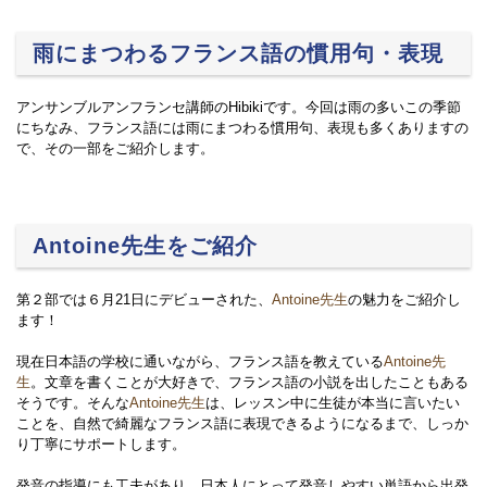
雨にまつわるフランス語の慣用句・表現
アンサンブルアンフランセ講師のHibikiです。今回は雨の多いこの季節
にちなみ、フランス語には雨にまつわる慣用句、表現も多くありますの
で、その一部をご紹介します。
Antoine先生をご紹介
第２部では６月21日にデビューされた、
Antoine先生
の魅力をご紹介し
ます！
現在日本語の学校に通いながら、フランス語を教えている
Antoine先
生
。文章を書くことが大好きで、フランス語の小説を出したこともある
そうです。そんな
Antoine先生
は、レッスン中に生徒が本当に言いたい
ことを、自然で綺麗なフランス語に表現できるようになるまで、しっか
り丁寧にサポートします。
発音の指導にも工夫があり、日本人にとって発音しやすい単語から出発