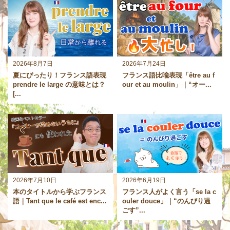
2026年8月7日
2026年7月24日
夏にぴったり！フランス語表現
フランス語比喩表現「être au f
prendre le large の意味とは？
our et au moulin」｜“オー...
[...
2026年7月10日
2026年6月19日
本のタイトルから学ぶフランス
フランス人がよく言う「se la c
語｜Tant que le café est enc...
ouler douce」｜“のんびり過
ごす”...