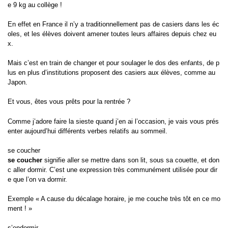
e 9 kg au collège !
En effet en France il n’y a traditionnellement pas de casiers dans les éc
oles, et les élèves doivent amener toutes leurs affaires depuis chez eu
x.
Mais c’est en train de changer et pour soulager le dos des enfants, de p
lus en plus d’institutions proposent des casiers aux élèves, comme au
Japon.
Et vous, êtes vous prêts pour la rentrée ?
Comme j’adore faire la sieste quand j’en ai l’occasion, je vais vous prés
enter aujourd’hui différents verbes relatifs au sommeil.
se coucher
se coucher
signifie aller se mettre dans son lit, sous sa couette, et don
c aller dormir. C’est une expression très communément utilisée pour dir
e que l’on va dormir.
Exemple « A cause du décalage horaire, je me couche très tôt en ce mo
ment ! »
s’endormir