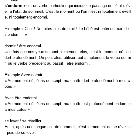
s’endormir
est un verbe particulier qui indique le passage de l’état d’év
eil à l’état de sommeil. C’est le moment où l’on n’est ni totalement éveill
é, ni totalement endormi.
Exemple « Chut ! Ne faites plus de bruit ! Le bébé est enfin en train de
s’endormir. »
dormir / être endormi
Une fois que nos yeux se sont pleinement clos, c’est le moment où l’on
dort profondément. On peut alors utiliser tout simplement le verbe dormi
r, où le verbe précédent au passif : être endormi.
Exemple Avec dormir
« Au moment où j’écris ce script, ma chatte dort profondément à mes c
ôtés »
Avec être endormi
« Au moment où j’écris ce script, ma chatte est profondément endormie
à mes côtés »
se lever / se réveiller
Enfin, après une longue nuit de sommeil, c’est le moment de se réveille
r puis de se lever.