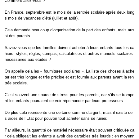
Comment allez-vous ?
En France, septembre est le mois de la rentrée scolaire après deux long
s mois de vacances d’été (juillet et août).
Cela demande beaucoup d’organisation de la part des enfants, mais aus
si des parents.
Saviez-vous que les familles doivent acheter à leurs enfants tous les ca
hiers, stylos, règles, compas, calculatrices et autres manuels scolaires
nécessaires aux études ?
On appelle cela les « fournitures scolaires ». La liste des choses à ache
ter est très longue et très précise et est fournie aux parents avant la ren
trée scolaire.
C’est souvent une source de stress pour les parents, car s’ils se trompe
nt les enfants pourraient se voir réprimander par leurs professeurs.
De plus cela représente une certaine somme d’argent, mais il existe de
s aides de l’Etat pour pouvoir tout acheter sans se ruiner.
Par ailleurs, la quantité de matériel nécessaire était souvent critiquée ca
r cela obligeait les enfants à avoir des cartables très lourds : en moyenn