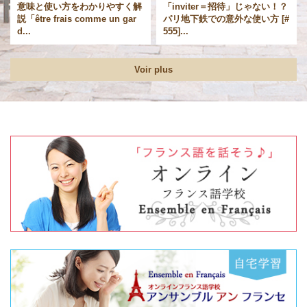
意味と使い方をわかりやすく解
「inviter＝招待」じゃない！？
説「être frais comme un gar
パリ地下鉄での意外な使い方 [#
d...
555]...
Voir plus