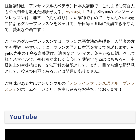
担当講師は、アンサンブルのベテラン日本人講師で、これまでに何百人
もの入門者を教えた経験がある、
Ayako先生
です。Skypeのマンツーマ
ンレッスンは、非常に予約が取りにくい講師ですので、そんなAyako先
生によるグループレッスンを３ヶ月間、平日毎日９時に受講できるなん
て、贅沢な企画です！
こちらのグループレッスンでは、フランス語文法の基礎を、入門者の方
でも理解しやすいように、フランス語と日本語を交えて解説します。A
yako先生の丁寧な言葉選び、適切なアドバイス、朗らかな口調、そして
輝くスマイルで、初心者が楽しく安心して受講できるのはもちろん、中
級以上の生徒様にも、文法理解の確認として、また、目から鱗な新発見
として、役立つ内容であることは間違いありません。
ご興味がある方はアンサンブルの
「オンラインフランス語グループレッ
スン」
のホームページより、お申し込みをお待ちしております！
YouTube