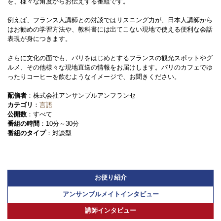
を、様々な角度からお伝えする番組です。
例えば、フランス人講師との対談ではリスニング力が、日本人講師から
はお勧めの学習方法や、教科書には出てこない現地で使える便利な会話
表現が身につきます。
さらに文化の面でも、パリをはじめとするフランスの観光スポットやグ
ルメ、その他様々な現地直送の情報をお届けします。パリのカフェでゆ
ったりコーヒーを飲むようなイメージで、お聞きください。
配信者
：株式会社アンサンブルアンフランセ
カテゴリ
：
言語
公開数
：すべて
番組の時間
：10分～30分
番組のタイプ
：対談型
お便り紹介
アンサンブルメイトインタビュー
講師インタビュー