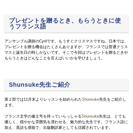
プレゼントを贈るとき、もらうときに使
うフランス語
アンサンブル講師のCyrilです。もうすぐクリスマスですね。日本では、
プレゼントを贈る機会はたくさんありますが、フランスでは普通クリス
マスと誕生日の時しかないです。そこで今回はプレゼントを贈るときや
もらうときはどんなことを言えばいいかを学びましょう。
Shunsuke先生ご紹介
第２部では11月末よりレッスンを始められた
Shunsuke
先生をご紹介し
ます。
フランス文学の修士号を持っていらっしゃる
Shunsuke
先生は、とても
優しく、穏やかな雰囲気を漂わせる、魅力的な先生です。フランス語に
加え、英語も堪能で、出版翻訳家としても活躍されています。