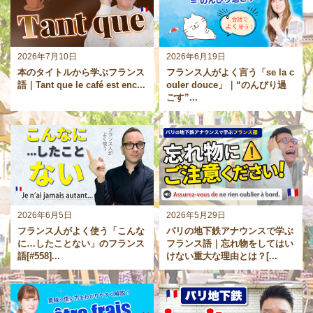
2026年7月10日
2026年6月19日
本のタイトルから学ぶフランス
フランス人がよく言う「se la c
語｜Tant que le café est enc...
ouler douce」｜“のんびり過
ごす”...
2026年6月5日
2026年5月29日
フランス人がよく使う「こんな
パリの地下鉄アナウンスで学ぶ
に…したことない」のフランス
フランス語｜忘れ物をしてはい
語[#558]...
けない重大な理由とは？[...