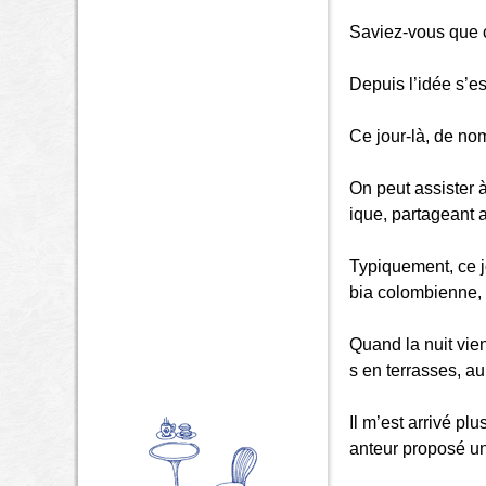
Saviez-vous que c
Depuis l’idée s’e
Ce jour-là, de no
On peut assister 
ique, partageant 
Typiquement, ce j
bia colombienne, u
Quand la nuit vien
s en terrasses, a
Il m’est arrivé p
anteur proposé u