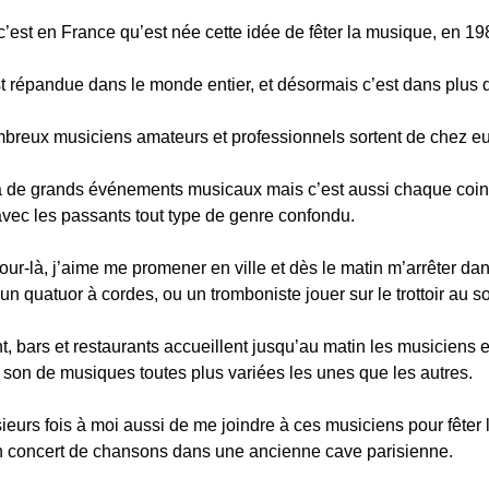
’est en France qu’est née cette idée de fêter la musique, en 19
st répandue dans le monde entier, et désormais c’est dans plus
mbreux musiciens amateurs et professionnels sortent de chez eux
à de grands événements musicaux mais c’est aussi chaque coin 
avec les passants tout type de genre confondu.
our-là, j’aime me promener en ville et dès le matin m’arrêter
n quatuor à cordes, ou un tromboniste jouer sur le trottoir au so
t, bars et restaurants accueillent jusqu’au matin les musiciens 
u son de musiques toutes plus variées les unes que les autres.
lusieurs fois à moi aussi de me joindre à ces musiciens pour fêt
n concert de chansons dans une ancienne cave parisienne.