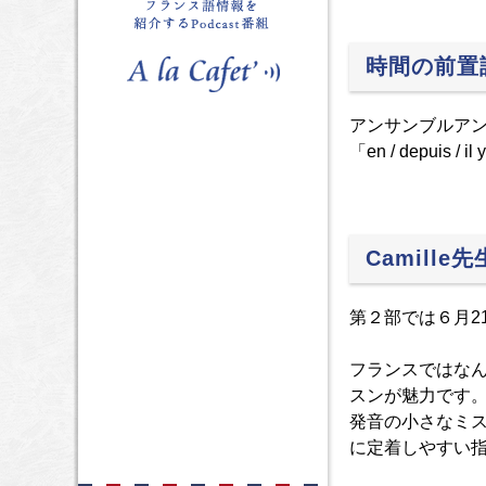
時間の前置詞「
アンサンブルアンフ
「en / depuis / il 
Camille
第２部では６月2
フランスではな
スンが魅力です
発音の小さなミ
に定着しやすい