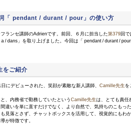
 pendant / durant / pour」の使い方
ランセ講師のAdrienです。
前回、６月に担当した
第379
回で
y a / dans」
を取り上げました。今回は「 pendant / durant /
先生をご紹介
1日にデビューされた、笑顔が素敵な新人講師、
Camille先生
を
んと、内務省で勤務していたという
Camille先生
は、とても責任
。間違いを単に直すだけでなく、より自然で、気持ちのこもっ
スも見落とさず、チャットボックスを活用して、視覚的にもわ
指導が特徴です。