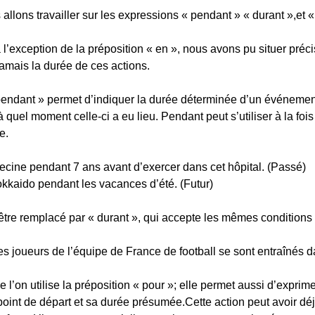
s allons travailler sur les expressions « pendant » « durant »,et «
 à l’exception de la préposition « en », nous avons pu situer pr
jamais la durée de ces actions.
pendant » permet d’indiquer la durée déterminée d’un événement 
 quel moment celle-ci a eu lieu. Pendant peut s’utiliser à la fo
re.
decine pendant 7 ans avant d’exercer dans cet hôpital. (Passé)
okkaido pendant les vacances d’été. (Futur)
être remplacé par « durant », qui accepte les mêmes conditions d
les joueurs de l’équipe de France de football se sont entraînés 
que l’on utilise la préposition « pour »; elle permet aussi d’expr
e point de départ et sa durée présumée.Cette action peut avoir d