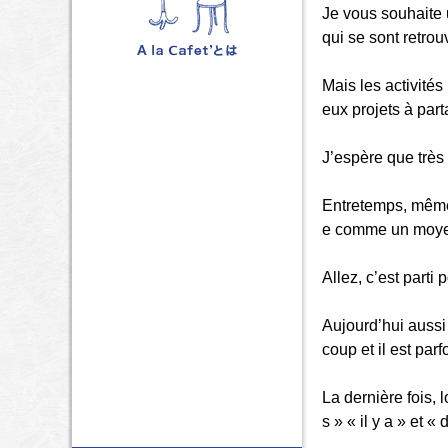
Je vous souhaite u
qui se sont retrou
Mais les activité
eux projets à part
J’espère que très
Entretemps, même 
e comme un moyen 
Allez, c’est parti 
Aujourd’hui aussi
coup et il est parf
La dernière fois, 
s » « il y a » et « 