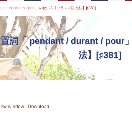
ndant / durant / pour」の使い方【フランス語 文法】[♯381]
詞「 pendant / durant / 
法】[♯381]
 new window
|
Download