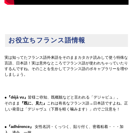
お役立ちフランス語情報
実は知ってたフランス語外来語をそのままカタカナ読みして使う特殊な
言語、日本語！実は意外なところでフランス語が使われちゃっていたり
するんですね。そのことを生かしてフランス語のボキャブラリーを増や
しましょう。
●『déjà vu』
皆様ご存知、既概観などと言われる「デジャビュ」。
そのまま
『既に、見た』
これは有名なフランス語→日本語ですよね。正
しい発音は「デジャヴュ（下唇を軽く噛みます）」のでご注意を！
●『adhérence』
女性名詞・くっつく、貼り付く、密着粘着・・・加
入、適合、一致