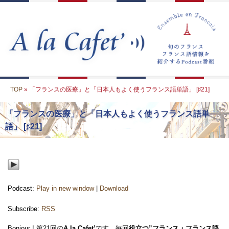
TOP
» 「フランスの医療」と「日本人もよく使うフランス語単語」 [♯21]
「フランスの医療」と「日本人もよく使うフランス語単
語」 [♯21]
Podcast:
Play in new window
|
Download
Subscribe:
RSS
Bonjour ! 第21回の
A la Cafet’
です。毎回
役立つ”フランス・フランス語