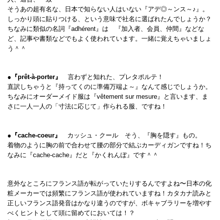
そうあの超有名な、日本で知らない人はいない『アデ◎～ンス～♪』。
しっかり頭に貼りつける、という意味で社名に選ばれたんでしょうか？
ちなみに類似の名詞『adhérent』は 『加入者、会員、仲間』などな
ど、記事や書類などでもよく使われています。一緒に覚えちゃいましょ
う＾＾
●『prêt-à-porter』
言わずと知れた、プレタポルテ！
直訳しちゃうと『持ってくのに準備万端よ～』なんて感じでしょうか。
ちなみにオーダーメイド服は『vêtement sur mesure』と言います、ま
さに一人一人の「寸法に応じて」作られる服、ですね！
●『cache-coeur』
カッシュ・クール そう、『胸を隠す』もの。
着物のように胸の前で合わせて腰の部分で結ぶカーディガンですね！ち
なみに『cache-cache』だと『かくれんぼ』です＾＾
意外なところにフランス語が転がっていたりするんですよね〜日本の化
粧メーカーでは頻繁にフランス語が使われていますね！カタカナ読みと
正しいフランス語発音はかなり違うのですが、ボキャブラリーを増やす
べくヒントとして頭に留めてにおいては！？