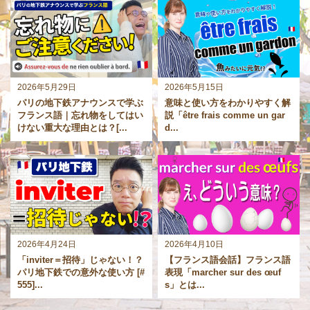
2026年5月29日
2026年5月15日
パリの地下鉄アナウンスで学ぶ
意味と使い方をわかりやすく解
フランス語｜忘れ物をしてはい
説「être frais comme un gar
けない重大な理由とは？[...
d...
2026年4月24日
2026年4月10日
「inviter＝招待」じゃない！？
【フランス語会話】フランス語
パリ地下鉄での意外な使い方 [#
表現「marcher sur des œuf
555]...
s」とは...