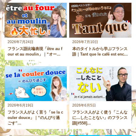
2026年7月24日
2026年7月10日
フランス語比喩表現「être au f
本のタイトルから学ぶフランス
our et au moulin」｜“オー...
語｜Tant que le café est enc...
2026年6月19日
2026年6月5日
フランス人がよく言う「se la c
フランス人がよく使う「こんな
ouler douce」｜“のんびり過
に…したことない」のフランス
ごす”...
語[#558]...