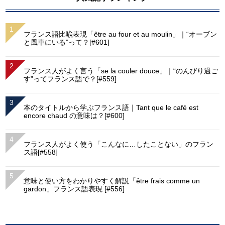
フランス語比喩表現「être au four et au moulin」｜“オーブン
と風車にいる”って？[#601]
フランス人がよく言う「se la couler douce」｜“のんびり過ご
す”ってフランス語で？[#559]
本のタイトルから学ぶフランス語｜Tant que le café est
encore chaud の意味は？[#600]
フランス人がよく使う「こんなに…したことない」のフラン
ス語[#558]
意味と使い方をわかりやすく解説「être frais comme un
gardon」フランス語表現 [#556]