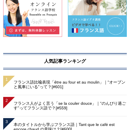
人気記事ランキング
フランス語比喩表現「être au four et au moulin」｜“オーブン
と風車にいる”って？[#601]
フランス人がよく言う「se la couler douce」｜“のんびり過ご
す”ってフランス語で？[#559]
本のタイトルから学ぶフランス語｜Tant que le café est
encore chaud の意味は？[#600]