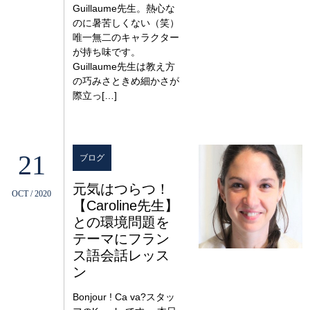
Guillaume先生。熱心な
のに暑苦しくない（笑）
唯一無二のキャラクター
が持ち味です。
Guillaume先生は教え方
の巧みさときめ細かさが
際立っ[…]
21
ブログ
元気はつらつ！
OCT / 2020
【Caroline先生】
との環境問題を
テーマにフラン
ス語会話レッス
ン
Bonjour ! Ca va?スタッ