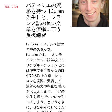
パティシエの資
JUL / 2021
格を持つ【Julien
先生】と、フラ
ンス語の長い文
章を流暢に言う
反復練習
Bonjour！ フランス語学
習中のスタッフ、
Kanakoです。 オンラ
インフランス語学校アン
サンブルアンフランセに
は優秀で個性豊かな講師
が70名以上在籍！レッ
スンを実際に受講して、
講師の魅力や率直な感想
をお伝えします。「どの
先生を選んでいいのか迷
ってしまう」というとき
に、ぜひ参考にしてくだ