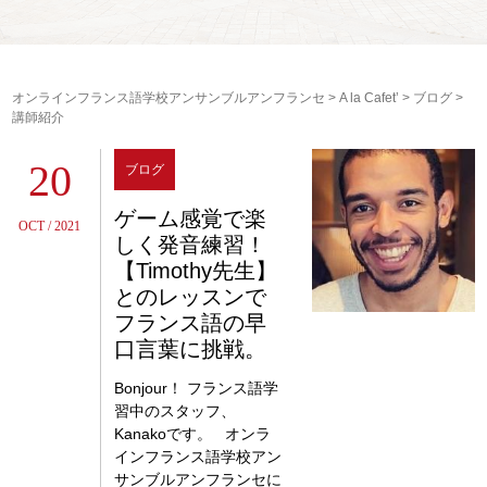
オンラインフランス語学校アンサンブルアンフランセ
>
A la Cafet’
>
ブログ
>
講師紹介
20
ブログ
ゲーム感覚で楽
OCT / 2021
しく発音練習！
【Timothy先生】
とのレッスンで
フランス語の早
口言葉に挑戦。
Bonjour！ フランス語学
習中のスタッフ、
Kanakoです。 オンラ
インフランス語学校アン
サンブルアンフランセに