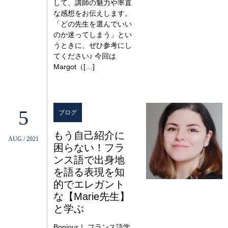
して、講師の魅力や率直
な感想をお伝えします。
「どの先生を選んでいい
のか迷ってしまう」とい
うときに、ぜひ参考にし
てください♪ 今回は
Margot（[…]
5
ブログ
もう自己紹介に
AUG / 2021
困らない！フラ
ンス語で出身地
を語る表現を知
的でエレガント
な【Marie先生】
と学ぶ
Bonjour！ フランス語学