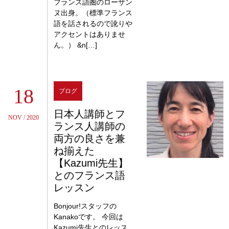
フランス語圏のローザン
ヌ出身。（標準フランス
語を話されるので訛りや
アクセントはありませ
ん。） &n[…]
18
ブログ
日本人講師とフ
NOV / 2020
ランス人講師の
両方の良さを兼
ね揃えた
【Kazumi先生】
とのフランス語
レッスン
Bonjour!スタッフの
Kanakoです。 今回は
Kazumi先生とのレッス