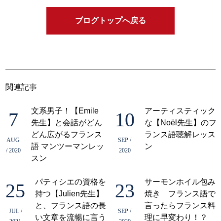
ブログトップへ戻る
関連記事
文系男子！【Emile
アーティスティック
7
10
先生】と会話がどん
な【Noël先生】のフ
どん広がるフランス
ランス語聴解レッス
AUG
SEP /
語 マンツーマンレッ
ン
/ 2020
2020
スン
パティシエの資格を
サーモンホイル包み
25
23
持つ【Julien先生】
焼き フランス語で
と、フランス語の長
言ったらフランス料
JUL /
SEP /
い文章を流暢に言う
理に早変わり！？