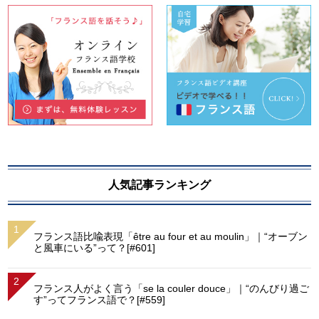
人気記事ランキング
フランス語比喩表現「être au four et au moulin」｜“オーブン
と風車にいる”って？[#601]
フランス人がよく言う「se la couler douce」｜“のんびり過ご
す”ってフランス語で？[#559]