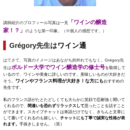
「ワインの醸造
講師紹介のプロフィール写真は一見
家！？」
のような第一印象。
（※個人の感想です。）
Grégory先生は
ワイン通
はてさて、写真のイメージはあながち的外れでもなく。
Grégory先
ボルドー大学でワイン醸造学の修士号
生は
を取得して
いるので、ワインや美食に詳しいのです。
美味しいものが大好きだ
ワインやフランス料理が大好き！な方にも
そう。
おすすめの
先生です。
私のフランス語がたとたどしくても
大らかに笑顔で忍耐強く聞い
て
くれるので、
間違いを恐れずリラックスして
思ったことを話すこと
ができます。スカイプチャットは単語だけでなく、
きちんと文章に
して書いてくれるのも嬉しい。
チャットにも丁寧で誠実な性格が表
れます。
手抜きしません。（笑）