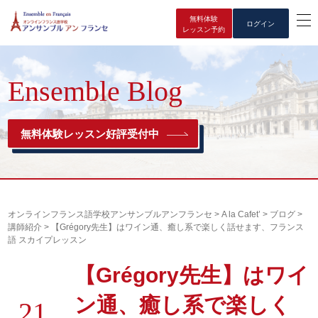
無料体験
ログイン
レッスン予約
Ensemble Blog
無料体験レッスン好評受付中
オンラインフランス語学校アンサンブルアンフランセ
>
A la Cafet’
>
ブログ
>
講師紹介
>
【Grégory先生】はワイン通、癒し系で楽しく話せます、フランス
語 スカイプレッスン
【Grégory先生】はワイ
ン通、癒し系で楽しく
21