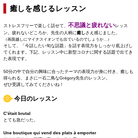
癒しを感じるレッスン
不思議と疲れない
ストレスフリー
で楽しく話せて、
レッス
ン。
疲れないどころか、
先生の人柄に
癒し
さえ感じました。
（画面越しにマイナスイオンでも出ているのでしょうか…）
そして、「今話したい旬な話題」
を話す表現力をしっかり底上げし
てくれます。
下記、レッスン中に新型コロナに関する話題で出てき
た表現です。
50分の中で自分の興味に合ったテーマの表現力が身に付き、癒しも
得られる、まさに一石二鳥なGrégory先生のレッスン。
ぜひ受講してみてくださいね！
今日のレッスン
C’était brutal
とても急だった。
Une boutique qui vend des plats à emporter