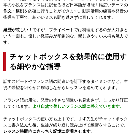
本の小説をフランス語に訳せるほど日本語が堪能！幅広いテーマの
作文・添削
を的確に行うことができます。動詞活用の練習や発音の
指導も丁寧で、細かいミスも聞き逃さずに直してくれます。
経歴が眩しい！
ですが、プライベートでは料理をするのが大好きと
いう一面も。優しい微笑みが印象的な、親しみやすい人柄も魅力で
す。
チャットボックスを効果的に使用す
る細やかな指導
話すスピードやフランス語の間違いを訂正するタイミングなど、生
徒の希望を細やかに確認しながらレッスンを進めてくれます。
フランス語の用法、発音の小さな間違いも見逃さず、しっかり訂正
してくれます。
より自然で美しいフランス語に整えていきます。
チャットボックスの使い方も上手です。まず先生がチャットボック
スに書き込んだ後、生徒が繰り返し読み上げて練習をすることで、
レッスン時間内にきっちり記憶に定着させます
。