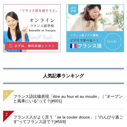
人気記事ランキング
フランス語比喩表現「être au four et au moulin」｜“オーブン
と風車にいる”って？[#601]
フランス人がよく言う「se la couler douce」｜“のんびり過ご
す”ってフランス語で？[#559]