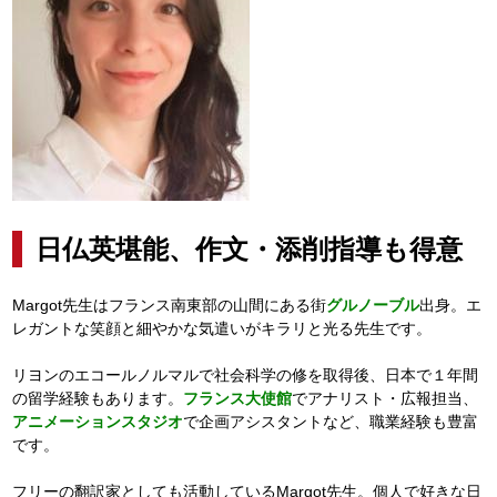
日仏英堪能、作文・添削指導も得意
Margot先生はフランス南東部の山間にある街
グルノーブル
出身。エ
レガントな笑顔と細やかな気遣いがキラリと光る先生です。
リヨンのエコールノルマルで社会科学の修を取得後、日本で１年間
の留学経験もあります。
フランス大使館
でアナリスト・広報担当、
アニメーションスタジオ
で企画アシスタントなど、職業経験も豊富
です。
フリーの翻訳家としても活動しているMargot先生。個人で好きな日