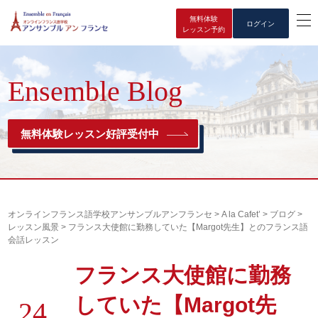
無料体験
ログイン
レッスン予約
Ensemble Blog
無料体験レッスン好評受付中
オンラインフランス語学校アンサンブルアンフランセ
>
A la Cafet’
>
ブログ
>
レッスン風景
>
フランス大使館に勤務していた【Margot先生】とのフランス語
会話レッスン
フランス大使館に勤務
していた【Margot先
24