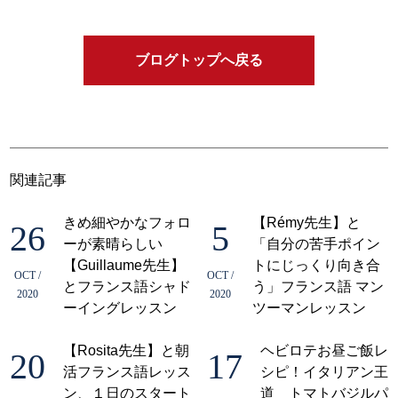
ブログトップへ戻る
関連記事
きめ細やかなフォロ
【Rémy先生】と
26
5
ーが素晴らしい
「自分の苦手ポイン
【Guillaume先生】
トにじっくり向き合
OCT /
OCT /
とフランス語シャド
う」フランス語 マン
2020
2020
ーイングレッスン
ツーマンレッスン
【Rosita先生】と朝
ヘビロテお昼ご飯レ
20
17
活フランス語レッス
シピ！イタリアン王
ン、１日のスタート
道 トマトバジルパ