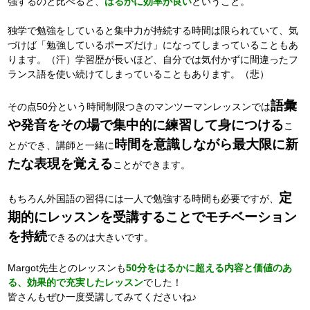
強するのと比べると、
はるかに効率が良い
ということ。
独学で勉強をしていると集中力が持続する時間は限られていて、気
づけば「勉強しているポーズだけ」になってしまっていることもあ
ります。（汗）学習歴が長いほど、自分では気付かずに間違ったフ
ランス語を使い続けてしまっていることもあります。（悲）
語彙
その点50分という時間制限つきのマンツーマンレッスンでは
や発音をその場で集中的に練習して身につける
こ
時間を意識しながら
最大限に新
とができ、講師と一緒に
たな表現を覚える
ことができます。
定
もちろん外国語の習得には一人で勉強する時間も必要ですが、
期的にレッスンを受講することでモチベーション
を持続
できるのは大きいです。
Margot先生とのレッスンも
50
分をはるかに超える内容と価値のあ
る、効果的で充実したレッスン
でした！
皆さんもぜひ一度受講してみてくださいね♪