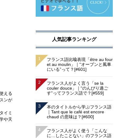
人気記事ランキング
フランス語比喩表現「être au four
et au moulin」｜“オーブンと風車
にいる”って？[#601]
フランス人がよく言う「se la
couler douce」｜“のんびり過ご
す”ってフランス語で？[#559]
「使える
スンが
本のタイトルから学ぶフランス語
｜Tant que le café est encore
タイミ
chaud の意味は？[#600]
学や天
フランス人がよく使う「こんな
に…したことない」のフランス語