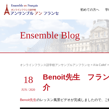
初めての方へ
学
Ensemble Blog
オンラインフランス語学校アンサンブルアンフランセ
>
A la Cafet’
Benoit先生 
18
介
JUN / 2020
Benoit
先生
のレッスン風景ビデオが完成しましたので、ご