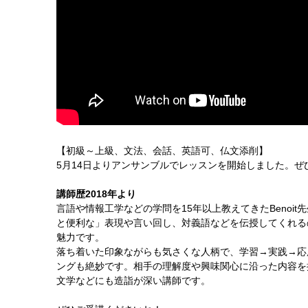
【初級～上級、文法、会話、英語可、仏文添削】
5月14日よりアンサンブルでレッスンを開始しました。ぜ
講師歴2018年より
言語や情報工学などの学問を15年以上教えてきたBeno
と便利な」表現や言い回し、対義語などを伝授してくれる
魅力です。
落ち着いた印象ながらも気さくな人柄で、学習→実践→応
ングも絶妙です。相手の理解度や興味関心に沿った内容を
文学などにも造詣が深い講師です。